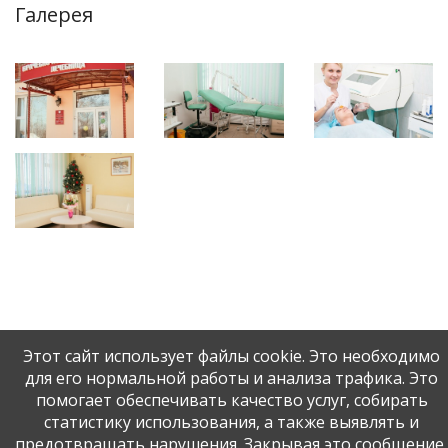
Галерея
Этот сайт использует файлы cookie. Это необходимо
для его нормальной работы и анализа трафика. Это
© АУЗОО Врачебно-косметологическая лечебница, 2026.
помогает обеспечивать качество услуг, собирать
Разработка и поддержка:
ООО «СибСР»
.
статистику использования, а также выявлять и
Карта сайта
предотвращать нарушения. Закрывая это сообщение,