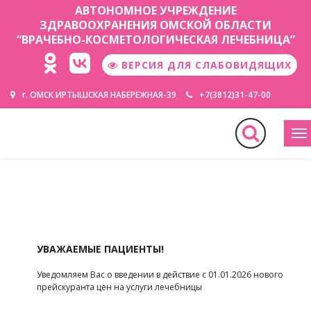
АВТОНОМНОЕ УЧРЕЖДЕНИЕ
ЗДРАВООХРАНЕНИЯ ОМСКОЙ ОБЛАСТИ
“ВРАЧЕБНО-КОСМЕТОЛОГИЧЕСКАЯ ЛЕЧЕБНИЦА”
ВЕРСИЯ ДЛЯ СЛАБОВИДЯЩИХ
г. ОМСК ИРТЫШСКАЯ НАБЕРЕЖНАЯ-39
+7(3812)31-47-00
М
УВАЖАЕМЫЕ ПАЦИЕНТЫ!
Уведомляем Вас о введении в действие с 01.01.2026 нового
прейскуранта цен на услуги лечебницы