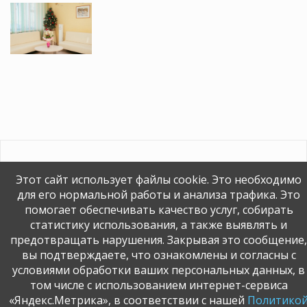
© АУЗОО Врачебно-косметологическая лечебница, 2026.
Этот сайт использует файлы cookie. Это необходимо
Разработка и поддержка:
ООО «СибСР»
.
для его нормальной работы и анализа трафика. Это
Карта сайта
помогает обеспечивать качество услуг, собирать
статистику использования, а также выявлять и
предотвращать нарушения. Закрывая это сообщение,
вы подтверждаете, что ознакомлены и согласны с
условиями обработки ваших персональных данных, в
том числе с использованием интернет-сервиса
«Яндекс.Метрика», в соответствии с нашей
Политико